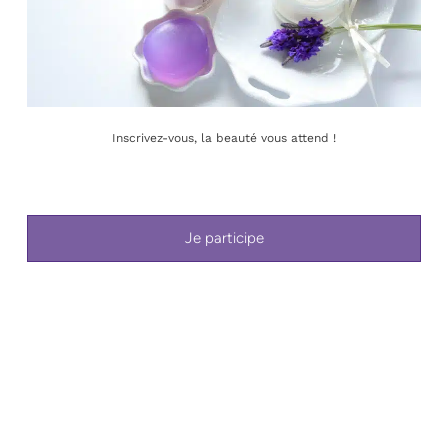
Plongez dans un univers de bien-être et de
raffinement avec nos soins du visage exclusifs,
conçus pour sublimer votre beauté naturelle et offrir
une expérience sensorielle unique.
Inscrivez-vous, la beauté vous attend !
Découvrez nos soins :
Soins pour la peau et le visage
Je participe
Soins pour les mains et les pieds
Soins d'exception