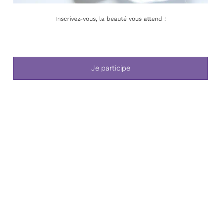
1196 Gland
Inscrivez-vous, la beauté vous attend !
contact@novaskinexpert.ch
078 340 12 12
Je participe
NOS PRESTATIONS
Accueil
Prestations d’Exception
Visage : L’Art du Soin
Peelings aux acides de fruits
Massages
Sublimation mains & pieds