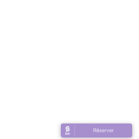
HORAIRES D'OUVERTURES
Lundi
09h00 – 18h00
Mardi
09h00 – 18h00
Mercredi
09h00 – 18h00
Jeudi
09h00 – 18h00
Vendredi
09h00 – 18h00
Samedi
Fermé
Conditions de service
: annulation minimum 24h à
l’avance.
Bons cadeaux non remboursables, valables jusqu’à la
date indiquée.
Préférences des cookies
|
2025 siteweb.ch