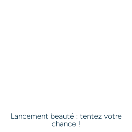
peau.
Ce traitement complet vise à offrir aux pieds une peau
douce, lisse et régénérée, tout en leur apportant
confort et bien-être.
Durée : 90 minutes
Prix : CHF 120.-
Lancement beauté : tentez votre
chance !